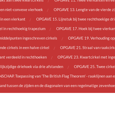
akt aan twee kwartcirkels
OPGAVE 11. Twee vierkanten en een 
en niet-convexe vierhoek
OPGAVE 13. Lengte van de vierde zi
in een vierkant
OPGAVE 15. Lijnstuk bij twee rechthoekige dri
el in rechthoekig trapezium
OPGAVE 17. Hoek bij twee vierkant
iddelpunten ingeschreven cirkels
OPGAVE 19. Verhouding opp
e cirkels in een halve cirkel
OPGAVE 21. Straal van raakcirkel
ant verdeeld in rechthoeken
OPGAVE 23. Kwartcirkel met inge
jkzijdige driehoek via drie afstanden
OPGAVE 25. Twee cirkels
SCHAP. Toepassing van 'The British Flag Theorem' - raaklijnen aan e
d tussen de zijden en de diagonalen van een regelmatige zevenho