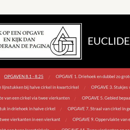
EUCLIDE
OPGAVEN 8.1 - 8.25
OPGAVE 1. Driehoek en dubbel zo grot
ijnstukken bij halve cirkel in kwartcirkel
OPGAVE 3. Stukjes v
 van een cirkel via twee vierkanten
OPGAVE 5. Gebied bepaal
uk in driehoek in halve cirkel
OPGAVE 7. Straal van cirkel in g
wee vierkanten in een vierkant
OPGAVE 9. Oppervlakte van ee