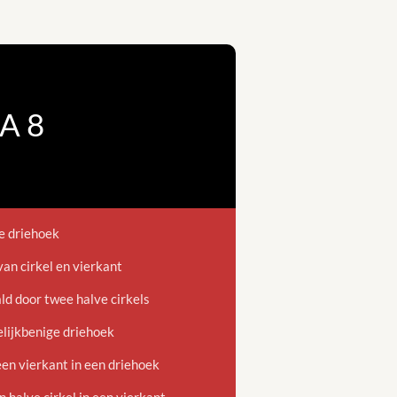
A 8
e driehoek
an cirkel en vierkant
d door twee halve cirkels
elijkbenige driehoek
n vierkant in een driehoek