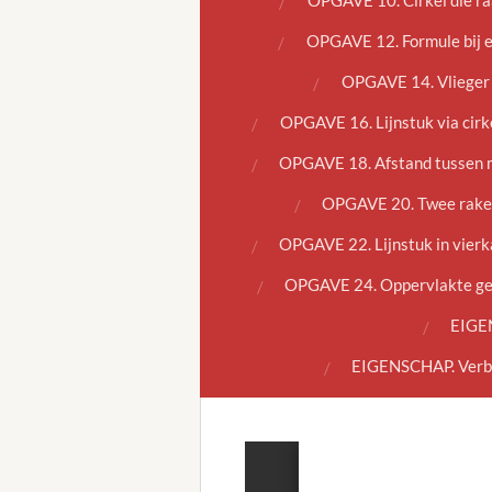
OPGAVE 10. Cirkel die ra
OPGAVE 12. Formule bij e
OPGAVE 14. Vlieger 
OPGAVE 16. Lijnstuk via cirk
OPGAVE 18. Afstand tussen m
OPGAVE 20. Twee rakend
OPGAVE 22. Lijnstuk in vierk
OPGAVE 24. Oppervlakte geli
EIGEN
EIGENSCHAP. Verban