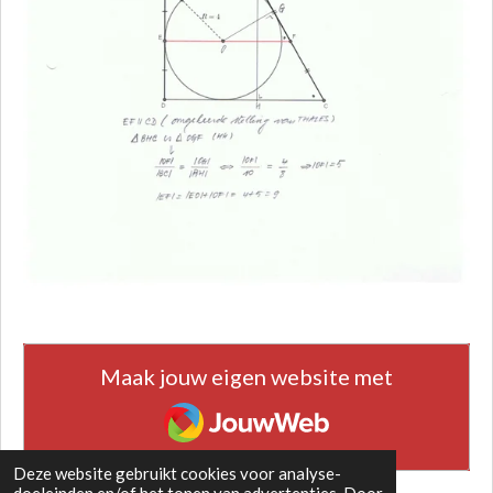
Maak jouw eigen website met
JouwWeb
Deze website gebruikt cookies voor analyse-